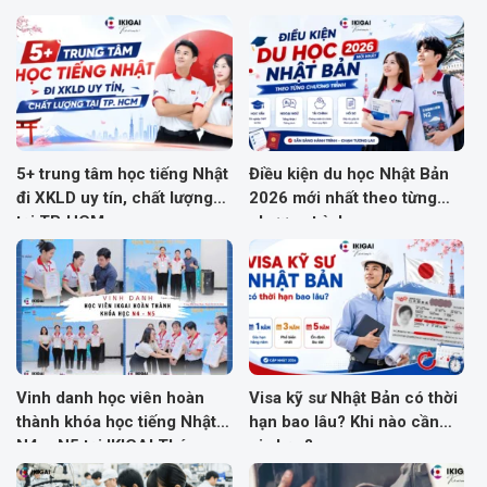
5+ trung tâm học tiếng Nhật
Điều kiện du học Nhật Bản
đi XKLD uy tín, chất lượng
2026 mới nhất theo từng
tại TP. HCM
chương trình
Vinh danh học viên hoàn
Visa kỹ sư Nhật Bản có thời
thành khóa học tiếng Nhật
hạn bao lâu? Khi nào cần
N4 – N5 tại IKIGAI Tháng
gia hạn?
10: Trân trọng tinh thần nỗ