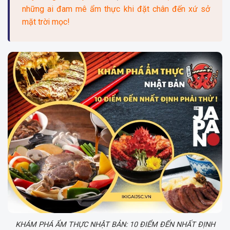
những ai đam mê ẩm thực khi đặt chân đến xứ sở
mặt trời mọc!
KHÁM PHÁ ẨM THỰC NHẬT BẢN: 10 ĐIỂM ĐẾN NHẤT ĐỊNH