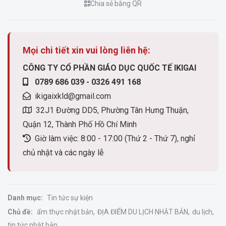
Chia sẻ bằng QR
Mọi chi tiết xin vui lòng liên hệ:
CÔNG TY CỔ PHẦN GIÁO DỤC QUỐC TẾ IKIGAI
0789 686 039 - 0326 491 168
ikigaixkld@gmail.com
32J1 Đường DD5, Phường Tân Hưng Thuận,
Quận 12, Thành Phố Hồ Chí Minh
Giờ làm việc: 8:00 - 17:00 (Thứ 2 - Thứ 7), nghỉ
chủ nhật và các ngày lễ
Danh mục:
Tin tức sự kiện
Chủ đề:
ẩm thực nhật bản
ĐỊA ĐIỂM DU LỊCH NHẬT BẢN
du lịch
tin tức nhật bản