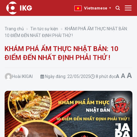
Bỏ
Vietnamese
▼
qua
nội
dung
Trang chủ
»
Tin tức sự kiện
»
KHÁM PHÁ ẨM THỰC NHẬT BẢN:
10 ĐIỂM ĐẾN NHẤT ĐỊNH PHẢI THỬ !
KHÁM PHÁ ẨM THỰC NHẬT BẢN: 10
ĐIỂM ĐẾN NHẤT ĐỊNH PHẢI THỬ !
I
A
Rese
Decreas
A
A
Hoài IKIGAI
Ngày đăng:
22/05/2025
8 phút đọc