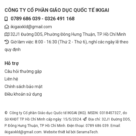
CÔNG TY CỔ PHẦN GIÁO DỤC QUỐC TẾ IKIGAI
0789 686 039 - 0326 491 168
ikigaixkld@gmail.com
32J1 Đường DD5, Phường Đông Hưng Thuận, TP. Hồ Chí Minh
Giờ làm việc: 8:00 - 16:30 (Thứ 2 - Thứ 6), nghỉ các ngày lễ theo
quy định
Hỗ trợ
Câu hỏi thường gặp
Liên hệ
Chính sách bảo mật
Điều khoản sử dụng
© Công ty Cổ phần Giáo dục Quốc tế IKIGAI (IKG). MSDN: 0318457327, do
Sở KHĐT TP. Hồ Chí Minh cấp ngày: 15/5/2024.
Địa chỉ: 32J1 Đường DD5,
P. Đông Hưng Thuận, TP. Hồ Chí Minh. Điện thoại: 0789 686 039. Email:
ikigaixkld@gmail.com
. Website thiết kế bởi SeramaTech.