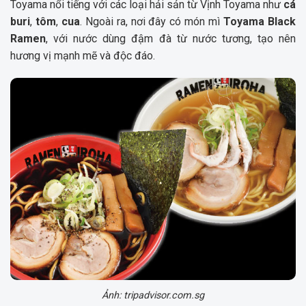
Toyama nổi tiếng với các loại hải sản từ Vịnh Toyama như
cá
buri
,
tôm
,
cua
. Ngoài ra, nơi đây có món mì
Toyama Black
Ramen
, với nước dùng đậm đà từ nước tương, tạo nên
hương vị mạnh mẽ và độc đáo.
Ảnh: tripadvisor.com.sg