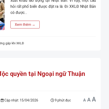
xuất khẩu lao động tại Nhật Bản. Vì vậy, một câu
hỏi rất phổ biến được đặt ra là: Đi XKLĐ Nhật Bản
có được…
Xem thêm
→
ường gặp khi XKLĐ
độc quyền tại Ngoại ngữ Thuận
Incr
A
Reset
Decrease
A
A
font
font
font
Cập nhật:
15/04/2026
9 phút đọc
size.
size.
size.