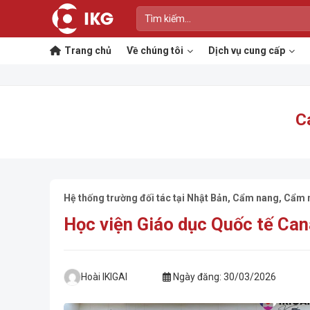
Bỏ
qua
nội
Trang chủ
Về chúng tôi
Dịch vụ cung cấp
dung
C
Hệ thống trường đối tác tại Nhật Bản
,
Cẩm nang
,
Cẩm n
Học viện Giáo dục Quốc tế Ca
Hoài IKIGAI
Ngày đăng:
30/03/2026