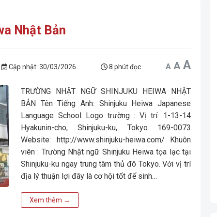
wa Nhật Bản
Incr
A
Reset
Decrease
A
A
font
font
font
Cập nhật:
30/03/2026
8 phút đọc
size.
size.
size.
TRƯỜNG NHẬT NGỮ SHINJUKU HEIWA NHẬT
BẢN Tên Tiếng Anh: Shinjuku Heiwa Japanese
Language School Logo trường : Vị trí: 1-13-14
Hyakunin-cho, Shinjuku-ku, Tokyo 169-0073
Website: http://www.shinjuku-heiwa.com/ Khuôn
viên : Trường Nhật ngữ Shinjuku Heiwa tọa lạc tại
Shinjuku-ku ngay trung tâm thủ đô Tokyo. Với vị trí
địa lý thuận lợi đây là cơ hội tốt để sinh…
Xem thêm
→