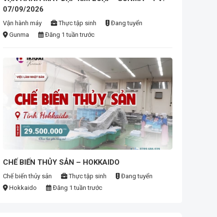
07/09/2026
Vận hành máy
Thực tập sinh
Đang tuyển
Gunma
Đăng 1 tuần trước
ease
CHẾ BIẾN THỦY SẢN – HOKKAIDO
Chế biến thủy sản
Thực tập sinh
Đang tuyển
Hokkaido
Đăng 1 tuần trước