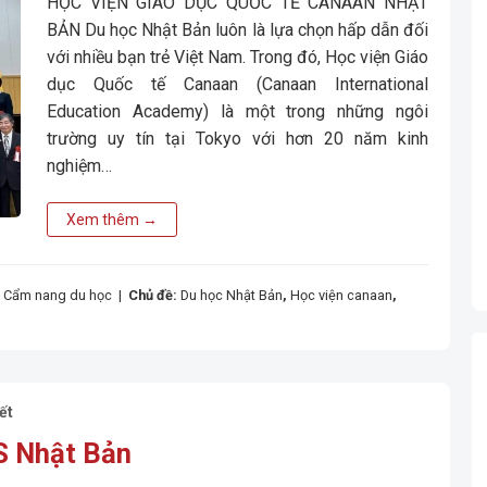
HỌC VIỆN GIÁO DỤC QUỐC TẾ CANAAN NHẬT
BẢN Du học Nhật Bản luôn là lựa chọn hấp dẫn đối
với nhiều bạn trẻ Việt Nam. Trong đó, Học viện Giáo
dục Quốc tế Canaan (Canaan International
Education Academy) là một trong những ngôi
trường uy tín tại Tokyo với hơn 20 năm kinh
nghiệm…
Xem thêm
→
,
Cẩm nang du học
|
Chủ đề:
Du học Nhật Bản
,
Học viện canaan
,
ết
S Nhật Bản