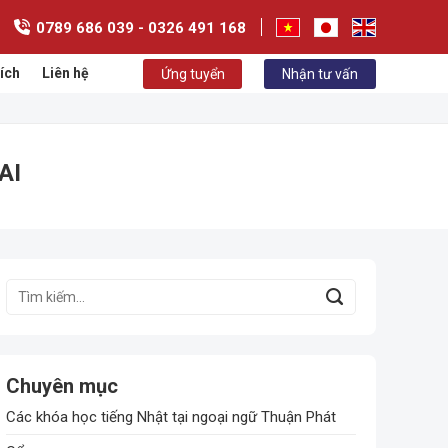
0789 686 039 - 0326 491 168
ích
Liên hệ
Ứng tuyển
Nhận tư vấn
AI
Chuyên mục
ease
Các khóa học tiếng Nhật tại ngoại ngữ Thuận Phát