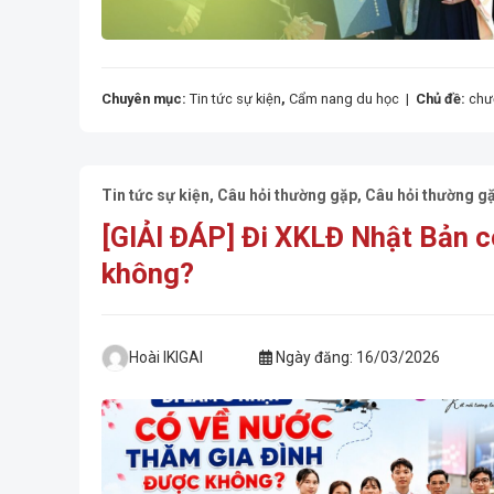
Chuyên mục:
Tin tức sự kiện
,
Cẩm nang du học
|
Chủ đề:
chư
Tin tức sự kiện
,
Câu hỏi thường gặp
,
Câu hỏi thường g
[GIẢI ĐÁP] Đi XKLĐ Nhật Bản c
không?
Hoài IKIGAI
Ngày đăng:
16/03/2026