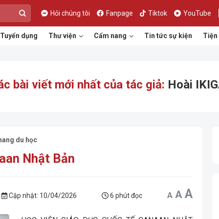
Hỏi chúng tôi
Fanpage
Tiktok
YouTube
Tuyển dụng
Thư viện
Cẩm nang
Tin tức sự kiện
Tiện 
ác bài viết mới nhất của tác giả:
Hoài IKIG
ang du học
naan Nhật Bản
Incr
A
Reset
Decrease
A
A
font
font
font
Cập nhật:
10/04/2026
6 phút đọc
size.
size.
size.