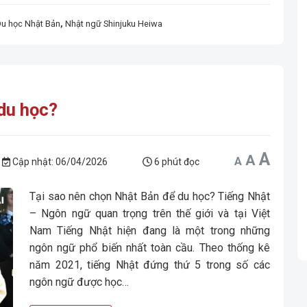
Du học Nhật Bản
,
Nhật ngữ Shinjuku Heiwa
du học?
Incr
A
Reset
Decrease
A
A
font
font
font
Cập nhật:
06/04/2026
6 phút đọc
size.
size.
size.
Tại sao nên chọn Nhật Bản để du học? Tiếng Nhật
– Ngôn ngữ quan trọng trên thế giới và tại Việt
Nam Tiếng Nhật hiện đang là một trong những
ngôn ngữ phổ biến nhất toàn cầu. Theo thống kê
năm 2021, tiếng Nhật đứng thứ 5 trong số các
ngôn ngữ được học…