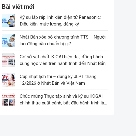
Bài viết mới
Kỹ sư lắp ráp linh kiện điện tử Panasonic:
Điều kiện, mức lương, đăng ký
Không
có
Nhật Bản xóa bỏ chương trình TTS – Người
bình
lao động cần chuẩn bị gì?
Không
luận
ở
có
Cơ sở vật chất IKIGAI hiện đại, đồng hành
Kỹ
bình
cùng học viên trên hành trình đến Nhật Bản
ease
Không
sư
luận
ở
có
Cập nhật lịch thi – đăng ký JLPT tháng
lắp
Nhật
bình
12/2026 ở Nhật Bản và Việt Nam
ráp
Không
Bản
luận
linh
ở
có
Chúc mừng Thực tập sinh và kỹ sư IKIGAI
xóa
kiện
Cơ
bình
chính thức xuất cảnh, bắt đầu hành trình làm
bỏ
điện
Không
sở
luận
việc tại Nhật
chương
tử
ở
có
vật
trình
Panasonic:
Cập
bình
chất
TTS
Điều
nhật
luận
IKIGAI
–
kiện,
ở