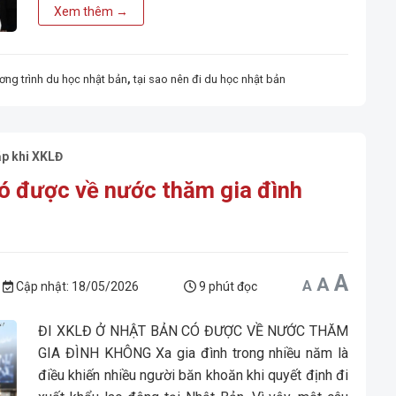
Xem thêm
→
ơng trình du học nhật bản
,
tại sao nên đi du học nhật bản
ặp khi XKLĐ
ó được về nước thăm gia đình
Incr
A
Reset
Decrease
A
A
font
font
font
Cập nhật:
18/05/2026
9 phút đọc
size.
size.
size.
ĐI XKLĐ Ở NHẬT BẢN CÓ ĐƯỢC VỀ NƯỚC THĂM
GIA ĐÌNH KHÔNG Xa gia đình trong nhiều năm là
điều khiến nhiều người băn khoăn khi quyết định đi