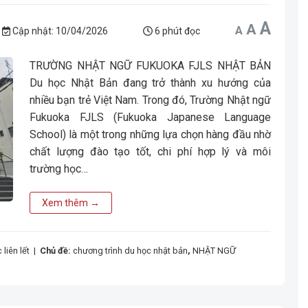
Incr
A
Reset
Decrease
A
A
font
font
font
Cập nhật:
10/04/2026
6 phút đọc
size.
size.
size.
TRƯỜNG NHẬT NGỮ FUKUOKA FJLS NHẬT BẢN
Du học Nhật Bản đang trở thành xu hướng của
nhiều bạn trẻ Việt Nam. Trong đó, Trường Nhật ngữ
Fukuoka FJLS (Fukuoka Japanese Language
School) là một trong những lựa chọn hàng đầu nhờ
chất lượng đào tạo tốt, chi phí hợp lý và môi
trường học…
Xem thêm
→
liên lết
|
Chủ đề:
chương trình du học nhật bản
,
NHẬT NGỮ