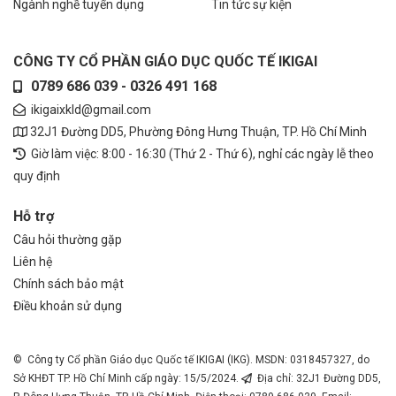
Ngành nghề tuyển dụng
Tin tức sự kiện
CÔNG TY CỔ PHẦN GIÁO DỤC QUỐC TẾ IKIGAI
0789 686 039 - 0326 491 168
ikigaixkld@gmail.com
32J1 Đường DD5, Phường Đông Hưng Thuận, TP. Hồ Chí Minh
Giờ làm việc: 8:00 - 16:30 (Thứ 2 - Thứ 6), nghỉ các ngày lễ theo
quy định
Hỗ trợ
Câu hỏi thường gặp
Liên hệ
Chính sách bảo mật
Điều khoản sử dụng
© Công ty Cổ phần Giáo dục Quốc tế IKIGAI (IKG). MSDN: 0318457327, do
Sở KHĐT TP. Hồ Chí Minh cấp ngày: 15/5/2024.
Địa chỉ: 32J1 Đường DD5,