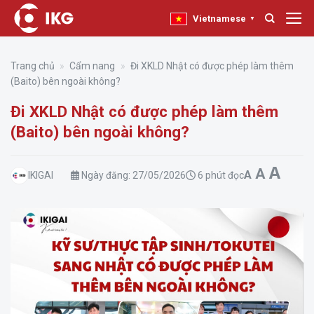
Bỏ
Vietnamese
▼
qua
nội
dung
Trang chủ
»
Cẩm nang
»
Đi XKLD Nhật có được phép làm thêm
(Baito) bên ngoài không?
Đi XKLD Nhật có được phép làm thêm
(Baito) bên ngoài không?
Incr
A
Reset f
Decrease fo
A
A
IKIGAI
Ngày đăng:
27/05/2026
6 phút đọc