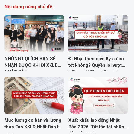
Nội dung cùng chủ đề:
NHỮNG LỢI ÍCH BẠN SẼ
Đi Nhật theo diện Kỹ sư có
NHẬN ĐƯỢC KHI ĐI XKLD
tốt không? Quyền lợi vượt
NHẬT BẢN
trội so với Thực tập sinh
Mức lương cơ bản và lương
Xuất khẩu lao động Nhật
thực lĩnh XKLĐ Nhật Bản thế
Bản 2026: Tất tần tật những
nào?
điều cần biết