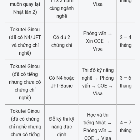
TTS 3 năm
tháng
muốn quay lại
Visa
cùng ngành
Nhật lần 2)
nghề
Tokutei Ginou
Phỏng vấn →
(đã có N4/JFT
Có đủ 2
2 – 4
Xin COE →
và chứng chỉ
chứng chỉ
tháng
Visa
nghề)
Tokutei Ginou
Thi đỗ kỹ năng
(đã có tiếng
Có N4 hoặc
nghề → Phỏng
3 – 6
nhưng chưa có
JFT-Basic
vấn → COE →
tháng
chứng chỉ
Visa
nghề)
Tokutei Ginou
Học và thi
(đã có chứng
Đỗ kỳ thi kỹ
tiếng Nhật →
4 – 7
chỉ nghề nhưng
năng đặc
Phỏng vấn →
tháng
chưa có tiếng
định
COE → Visa