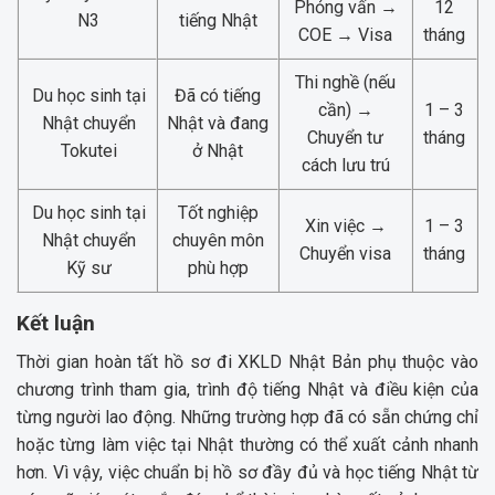
Phỏng vấn →
12
N3
tiếng Nhật
COE → Visa
tháng
Thi nghề (nếu
Du học sinh tại
Đã có tiếng
cần) →
1 – 3
Nhật chuyển
Nhật và đang
Chuyển tư
tháng
Tokutei
ở Nhật
cách lưu trú
Du học sinh tại
Tốt nghiệp
Xin việc →
1 – 3
Nhật chuyển
chuyên môn
Chuyển visa
tháng
Kỹ sư
phù hợp
Kết luận
Thời gian hoàn tất hồ sơ đi XKLD Nhật Bản phụ thuộc vào
chương trình tham gia, trình độ tiếng Nhật và điều kiện của
từng người lao động. Những trường hợp đã có sẵn chứng chỉ
hoặc từng làm việc tại Nhật thường có thể xuất cảnh nhanh
hơn. Vì vậy, việc chuẩn bị hồ sơ đầy đủ và học tiếng Nhật từ