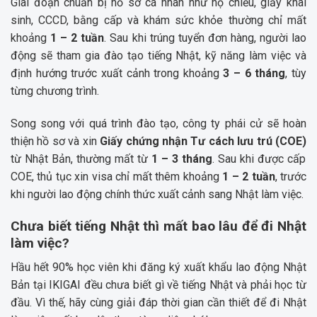
Giai đoạn chuẩn bị hồ sơ cá nhân như hộ chiếu, giấy khai
sinh, CCCD, bằng cấp và khám sức khỏe thường chỉ mất
khoảng
1 – 2 tuần
. Sau khi trúng tuyển đơn hàng, người lao
động sẽ tham gia đào tạo tiếng Nhật, kỹ năng làm việc và
định hướng trước xuất cảnh trong khoảng
3 – 6 tháng
, tùy
từng chương trình.
Song song với quá trình đào tạo, công ty phái cử sẽ hoàn
thiện hồ sơ và xin
Giấy chứng nhận Tư cách lưu trú (COE)
từ Nhật Bản, thường mất từ
1 – 3 tháng
. Sau khi được cấp
COE, thủ tục xin visa chỉ mất thêm khoảng
1 – 2 tuần
, trước
khi người lao động chính thức xuất cảnh sang Nhật làm việc.
Chưa biết tiếng Nhật thì mất bao lâu để đi Nhật
làm việc?
Hầu hết 90% học viên khi đăng ký xuất khẩu lao động Nhật
Bản tại IKIGAI đều chưa biết gì về tiếng Nhật và phải học từ
đầu. Vì thế, hãy cùng giải đáp thời gian cần thiết để đi Nhật