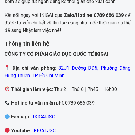
sớm sẽ giúp rút ngắn đáng kể thời gian chờ xuất cảnh.
Kết nối ngay với IKIGAI qua
Zalo/Hotline
0789 686 039
để
được tư vấn chi tiết về thu tục cũng như mốc thời gian cụ thể
để sang Nhật làm việc nhé!
Thông tin liên hệ
CÔNG TY CỔ PHẦN GIÁO DỤC QUỐC TẾ IKIGAI
Địa chỉ văn phòng:
32J1 Đường DD5, Phường Đông
Hưng Thuận, TP. Hồ Chí Minh
Thời gian làm việc:
Thứ 2 – Thứ 6 | 7h45 – 16h30
Hotline tư vấn miễn phí:
0789 686 039
Fanpage
:
IKIGAIJSC
Youtube
:
IKIGAI JSC