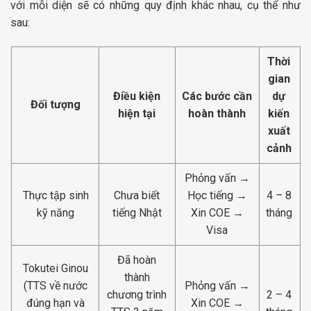
với mỗi diện sẽ có những quy định khác nhau, cụ thể như
sau:
Thời
gian
Điều kiện
Các bước cần
dự
Đối tượng
hiện tại
hoàn thành
kiến
xuất
cảnh
Phỏng vấn →
Thực tập sinh
Chưa biết
Học tiếng →
4 – 8
kỹ năng
tiếng Nhật
Xin COE →
tháng
Visa
Đã hoàn
Tokutei Ginou
thành
(TTS về nước
Phỏng vấn →
chương trình
2 – 4
đúng hạn và
Xin COE →