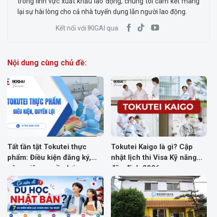
trong lĩnh vực xuất khẩu lao động, chúng tôi cam kết mang
lại sự hài lòng cho cả nhà tuyển dụng lẫn người lao động.
Kết nối với IKIGAI qua
Nội dung cùng chủ đề:
Tất tần tật Tokutei thực
Tokutei Kaigo là gì? Cập
phẩm: Điều kiện đăng ký,
nhật lịch thi Visa Kỹ năng
công việc, quyền lợi
đặc định 2026