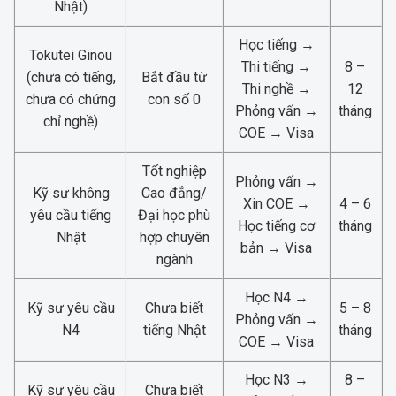
Nhật)
Học tiếng →
Tokutei Ginou
Thi tiếng →
8 –
(chưa có tiếng,
Bắt đầu từ
Thi nghề →
12
chưa có chứng
con số 0
Phỏng vấn →
tháng
chỉ nghề)
COE → Visa
Tốt nghiệp
Phỏng vấn →
Kỹ sư không
Cao đẳng/
Xin COE →
4 – 6
yêu cầu tiếng
Đại học phù
Học tiếng cơ
tháng
Nhật
hợp chuyên
bản → Visa
ngành
Học N4 →
Kỹ sư yêu cầu
Chưa biết
5 – 8
Phỏng vấn →
N4
tiếng Nhật
tháng
COE → Visa
Học N3 →
8 –
Kỹ sư yêu cầu
Chưa biết