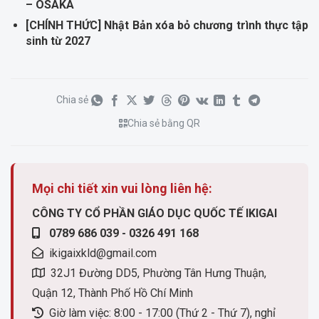
– OSAKA
[CHÍNH THỨC] Nhật Bản xóa bỏ chương trình thực tập
sinh từ 2027
Chia sẻ
Chia sẻ bằng QR
Mọi chi tiết xin vui lòng liên hệ:
CÔNG TY CỔ PHẦN GIÁO DỤC QUỐC TẾ IKIGAI
0789 686 039 - 0326 491 168
ikigaixkld@gmail.com
32J1 Đường DD5, Phường Tân Hưng Thuận,
Quận 12, Thành Phố Hồ Chí Minh
Giờ làm việc: 8:00 - 17:00 (Thứ 2 - Thứ 7), nghỉ