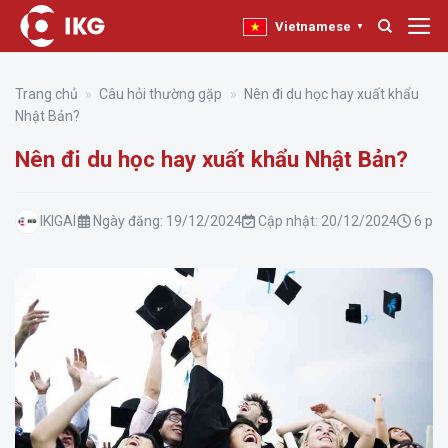
Bỏ
Vietnamese
▼
qua
nội
dung
Trang chủ
»
Câu hỏi thường gặp
»
Nên đi du học hay xuất khẩu
Nhật Bản?
Nên đi du học hay xuất khẩu Nhật Bản?
IKIGAI
Ngày đăng:
19/12/2024
Cập nhật:
20/12/2024
6 phú