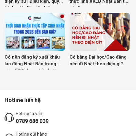
diện kỹ sư | Điều kiện, quy
thực lĩnh XKLĐ Nhật Bản thế
trình, giải đáp câu hỏi
nào?
thường gặp
Có nên đăng ký xuất khẩu
Có bằng Đại học/Cao đẳng
lao động Nhật Bản trong
nên đi Nhật theo diện gì?
năm 2026 hay chờ chương
trình mới?
Hotline liên hệ
Hotline tư vấn
0789 686 039
Hotline gửi hàng