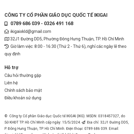
CÔNG TY CỔ PHẦN GIÁO DỤC QUỐC TẾ IKIGAI
0789 686 039 - 0326 491 168
ikigaixkld@gmail.com
32J1 Đường DD5, Phường Đông Hưng Thuận, TP. Hồ Chí Minh
Giờ làm việc: 8:00 - 16:30 (Thứ 2 - Thứ 6), nghỉ các ngày lễ theo
quy định
Hỗ trợ
Câu hỏi thường gặp
Liên hệ
Chính sách bảo mật
Điều khoản sử dụng
© Công ty Cổ phần Giáo dục Quốc tế IKIGAI (IKG). MSDN: 0318457327, do
Sở KHĐT TP. Hồ Chí Minh cấp ngày: 15/5/2024.
Địa chỉ: 32J1 Đường DD5,
P. Đông Hưng Thuận, TP. Hồ Chí Minh. Điện thoại: 0789 686 039. Email: