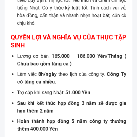
theo quy định. Thị lực tốt. Yêu thích và chăm chỉ học
tiếng Nhật. Có ý thức kỷ luật tốt. Tính cách vui vẻ,
hòa đồng, cẩn thận và nhanh nhẹn hoạt bát, cần cù
chịu khó.
QUYỀN LỢI VÀ NGHĨA VỤ CỦA THỰC TẬP
SINH
Lương cơ bản:
165
.
000 – 186.000
Yên/Tháng
(
Chưa bao gồm tăng ca )
Làm việc
8h/ngày
theo lịch của công ty.
Công Ty
có tăng ca
nhiều
.
Trợ cấp khi sang Nhật:
51.
000 Yên
Sau khi kết thúc hợp đồng 3 năm sẽ được gia
hạn thêm 2 năm
Hoàn thành hợp đồng 5 năm công ty thưởng
thêm 400.000 Yên