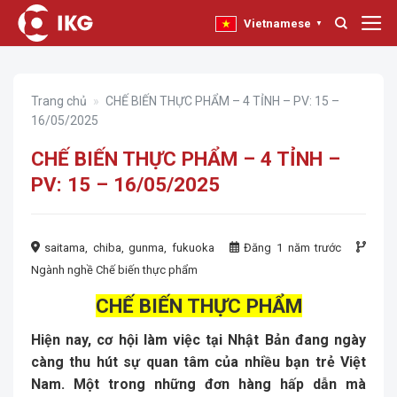
Bỏ
Vietnamese
▼
qua
nội
dung
Trang chủ
»
CHẾ BIẾN THỰC PHẨM – 4 TỈNH – PV: 15 –
16/05/2025
CHẾ BIẾN THỰC PHẨM – 4 TỈNH –
PV: 15 – 16/05/2025
saitama, chiba, gunma, fukuoka
Đăng 1 năm trước
Ngành nghề
Chế biến thực phẩm
CHẾ BIẾN THỰC PHẨM
Hiện nay, cơ hội làm việc tại Nhật Bản đang ngày
càng thu hút sự quan tâm của nhiều bạn trẻ Việt
Nam. Một trong những đơn hàng hấp dẫn mà