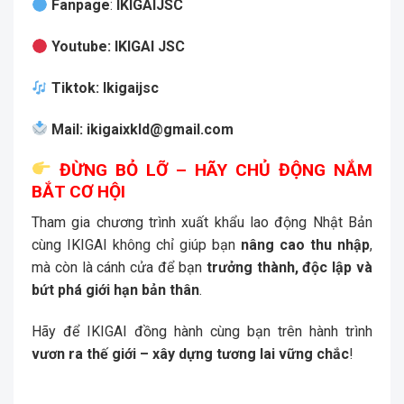
Fanpage
:
IKIGAIJSC
Youtube
:
IKIGAI JSC
Tiktok
:
Ikigaijsc
Mail
:
ikigaixkld@gmail.com
ĐỪNG BỎ LỠ – HÃY CHỦ ĐỘNG NẮM
BẮT CƠ HỘI
Tham gia chương trình xuất khẩu lao động Nhật Bản
cùng IKIGAI không chỉ giúp bạn
nâng cao thu nhập
,
mà còn là cánh cửa để bạn
trưởng thành, độc lập và
bứt phá giới hạn bản thân
.
Hãy để IKIGAI đồng hành cùng bạn trên hành trình
vươn ra thế giới – xây dựng tương lai vững chắc
!