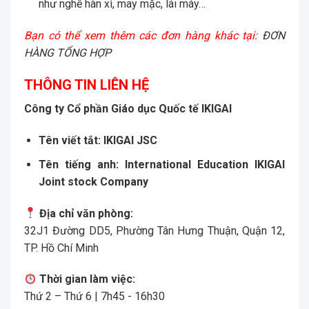
như nghề hàn xì, may mặc, lái máy…
Bạn có thể xem thêm các đơn hàng khác tại:
ĐƠN
HÀNG TỔNG HỢP
THÔNG TIN LIÊN HỆ
Công ty Cổ phần Giáo dục Quốc tế IKIGAI
Tên vi
ế
t t
ắ
t:
IKIGAI JSC
Tên ti
ế
ng anh:
International Education IKIGAI
Joint stock Company
Địa chỉ văn phòng:
32J1 Đường DD5, Phường Tân Hưng Thuận, Quận 12,
TP. Hồ Chí Minh
Thời gian làm việc:
Thứ 2 – Thứ 6 | 7h45 - 16h30