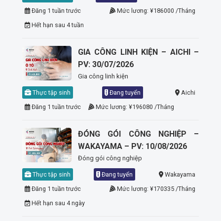
Đăng 1 tuần trước
Mức lương: ¥186000 /Tháng
Hết hạn sau 4 tuần
GIA CÔNG LINH KIỆN – AICHI –
PV: 30/07/2026
Gia công linh kiện
Thực tập sinh
Đang tuyển
Aichi
Đăng 1 tuần trước
Mức lương: ¥196080 /Tháng
ĐÓNG GÓI CÔNG NGHIỆP –
WAKAYAMA – PV: 10/08/2026
Đóng gói công nghiệp
Thực tập sinh
Đang tuyển
Wakayama
Đăng 1 tuần trước
Mức lương: ¥170335 /Tháng
Hết hạn sau 4 ngày