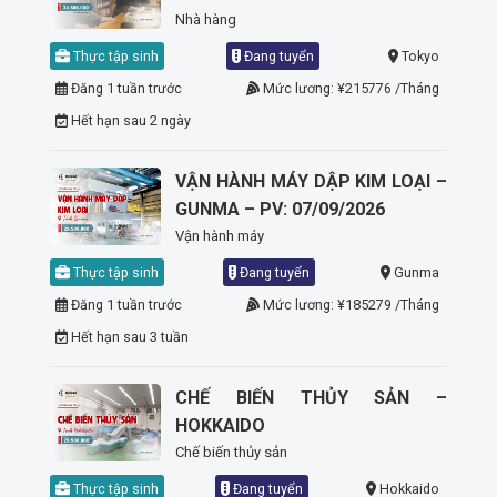
Nhà hàng
Thực tập sinh
Đang tuyển
Tokyo
Đăng 1 tuần trước
Mức lương: ¥215776 /Tháng
Hết hạn sau 2 ngày
VẬN HÀNH MÁY DẬP KIM LOẠI –
GUNMA – PV: 07/09/2026
Vận hành máy
Thực tập sinh
Đang tuyển
Gunma
Đăng 1 tuần trước
Mức lương: ¥185279 /Tháng
Hết hạn sau 3 tuần
CHẾ BIẾN THỦY SẢN –
HOKKAIDO
Chế biến thủy sản
Thực tập sinh
Đang tuyển
Hokkaido