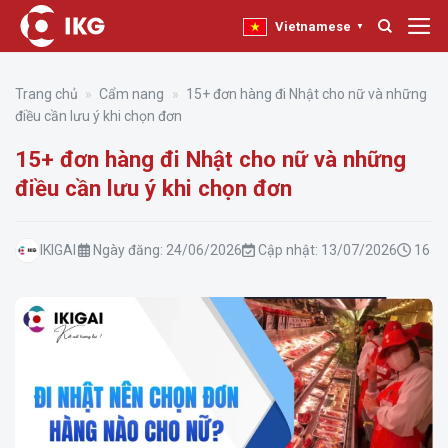
Bỏ
Vietnamese
▼
qua
nội
dung
Trang chủ
»
Cẩm nang
»
15+ đơn hàng đi Nhật cho nữ và những
điều cần lưu ý khi chọn đơn
15+ đơn hàng đi Nhật cho nữ và những
điều cần lưu ý khi chọn đơn
IKIGAI
Ngày đăng:
24/06/2026
Cập nhật:
13/07/2026
16 ph