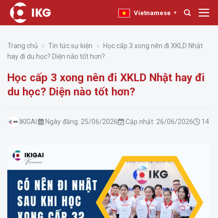
Bỏ
Vietnamese
▼
qua
nội
dung
Trang chủ
»
Tin tức sự kiện
»
Học cấp 3 xong nên đi XKLD Nhật
hay đi du học? Diện nào tốt hơn?
Học cấp 3 xong nên đi XKLD Nhật hay đi
du học? Diện nào tốt hơn?
IKIGAI
Ngày đăng:
25/06/2026
Cập nhật:
26/06/2026
14 ph