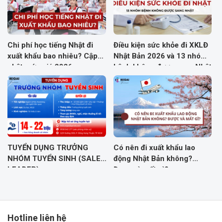
Chi phí học tiếng Nhật đi
Điều kiện sức khỏe đi XKLĐ
xuất khẩu bao nhiêu? Cập
Nhật Bản 2026 và 13 nhóm
nhật mức giá 2026
bệnh không được sang Nhật
TUYỂN DỤNG TRƯỞNG
Có nên đi xuất khẩu lao
NHÓM TUYỂN SINH (SALES
động Nhật Bản không?
LEADER)
Được và mất gì?
Hotline liên hệ