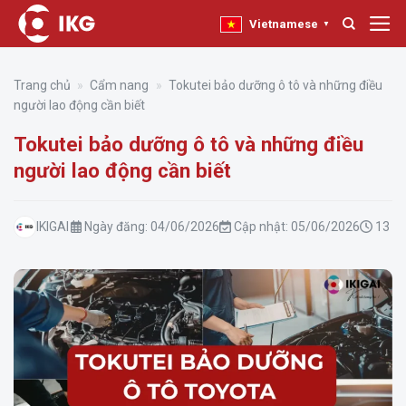
Bỏ
Vietnamese
▼
qua
nội
dung
Trang chủ
»
Cẩm nang
»
Tokutei bảo dưỡng ô tô và những điều
người lao động cần biết
Tokutei bảo dưỡng ô tô và những điều
người lao động cần biết
IKIGAI
Ngày đăng:
04/06/2026
Cập nhật:
05/06/2026
13 ph