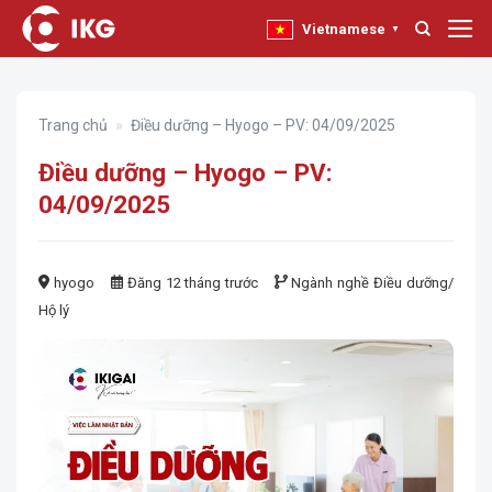
Bỏ
Vietnamese
▼
qua
nội
dung
Trang chủ
»
Điều dưỡng – Hyogo – PV: 04/09/2025
Điều dưỡng – Hyogo – PV:
04/09/2025
hyogo
Đăng 12 tháng trước
Ngành nghề
Điều dưỡng/
Hộ lý