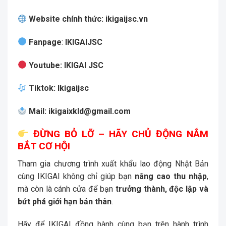
Website chính thức:
ikigaijsc.vn
Fanpage
:
IKIGAIJSC
Youtube
:
IKIGAI JSC
Tiktok
:
Ikigaijsc
Mail
:
ikigaixkld@gmail.com
ĐỪNG BỎ LỠ – HÃY CHỦ ĐỘNG NẮM
BẮT CƠ HỘI
Tham gia chương trình xuất khẩu lao động Nhật Bản
cùng IKIGAI không chỉ giúp bạn
nâng cao thu nhập
,
mà còn là cánh cửa để bạn
trưởng thành, độc lập và
bứt phá giới hạn bản thân
.
Hãy để IKIGAI đồng hành cùng bạn trên hành trình