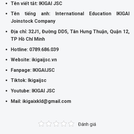
Tên vi
ế
t t
ắ
t:
IKIGAI JSC
Tên ti
ế
ng anh:
International Education IKIGAI
Joinstock Company
Đ
ị
a ch
ỉ
: 32J1, Đ
ườ
ng DD5, Tân H
ư
ng Thu
ậ
n, Qu
ậ
n 12,
TP H
ồ
Chí Minh
Hotline: 0789.686.039
Website:
ikigaijsc.vn
Fanpage: IKIGAIJSC
Tiktok:
Ikigaijsc
Youtube:
IKIGAI JSC
Mail:
ikigaixkld@gmail.com
Đánh giá