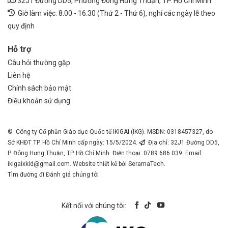
32J1 Đường DD5, Phường Đông Hưng Thuận, TP. Hồ Chí Minh
Giờ làm việc: 8:00 - 16:30 (Thứ 2 - Thứ 6), nghỉ các ngày lễ theo
quy định
Hỗ trợ
Câu hỏi thường gặp
Liên hệ
Chính sách bảo mật
Điều khoản sử dụng
© Công ty Cổ phần Giáo dục Quốc tế IKIGAI (IKG). MSDN: 0318457327, do
Sở KHĐT TP. Hồ Chí Minh cấp ngày: 15/5/2024.
Địa chỉ: 32J1 Đường DD5,
P. Đông Hưng Thuận, TP. Hồ Chí Minh. Điện thoại: 0789 686 039. Email:
ikigaixkld@gmail.com
. Website thiết kế bởi SeramaTech.
Tìm đường đi
Đánh giá chúng tôi
Kết nối với chúng tôi: