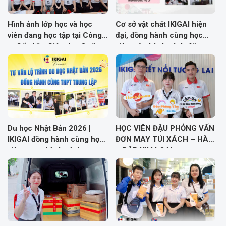
Hình ảnh lớp học và học
Cơ sở vật chất IKIGAI hiện
viên đang học tập tại Công
đại, đồng hành cùng học
ty Cổ phần Giáo dục Quốc
viên trên hành trình đến
tế IKIGAI
Nhật Bản
Du học Nhật Bản 2026 |
HỌC VIÊN ĐẬU PHỎNG VẤN
IKIGAI đồng hành cùng học
ĐƠN MAY TÚI XÁCH – HÀN
viên trong hành trình sang
– DẬP KIM LOẠI
Nhật