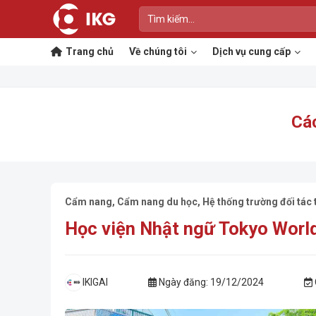
Bỏ
qua
nội
Trang chủ
Về chúng tôi
Dịch vụ cung cấp
dung
Các
Cẩm nang
,
Cẩm nang du học
,
Hệ thống trường đối tác 
Học viện Nhật ngữ Tokyo Worl
IKIGAI
Ngày đăng:
19/12/2024