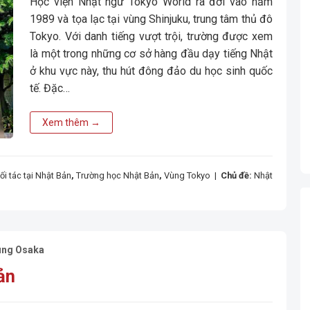
Học viện Nhật ngữ Tokyo World ra đời vào năm
1989 và tọa lạc tại vùng Shinjuku, trung tâm thủ đô
Tokyo. Với danh tiếng vượt trội, trường được xem
là một trong những cơ sở hàng đầu dạy tiếng Nhật
ở khu vực này, thu hút đông đảo du học sinh quốc
tế. Đặc…
Xem thêm
→
i tác tại Nhật Bản
,
Trường học Nhật Bản
,
Vùng Tokyo
|
Chủ đề:
Nhật
ùng Osaka
ản