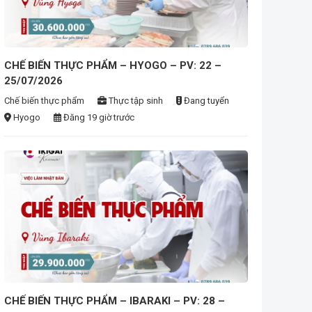
ease
CHẾ BIẾN THỰC PHẨM – HYOGO – PV: 22 –
25/07/2026
Chế biến thực phẩm
Thực tập sinh
Đang tuyển
Hyogo
Đăng 19 giờ trước
CHẾ BIẾN THỰC PHẨM – IBARAKI – PV: 28 –