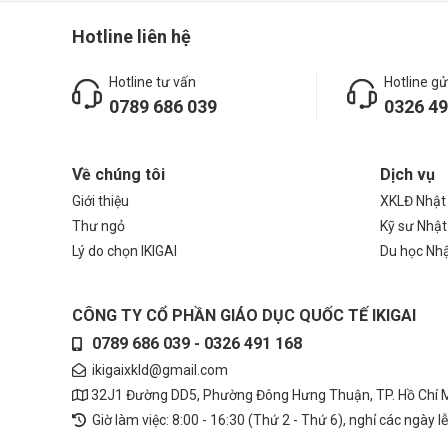
Hotline liên hệ
Hotline tư vấn
Hotline gử
0789 686 039
0326 49
Về chúng tôi
Dịch vụ
Giới thiệu
XKLĐ Nhật
Thư ngỏ
Kỹ sư Nhật
Lý do chọn IKIGAI
Du học Nh
CÔNG TY CỔ PHẦN GIÁO DỤC QUỐC TẾ IKIGAI
0789 686 039 - 0326 491 168
ikigaixkld@gmail.com
32J1 Đường DD5, Phường Đông Hưng Thuận, TP. Hồ Chí 
Giờ làm việc: 8:00 - 16:30 (Thứ 2 - Thứ 6), nghỉ các ngày l