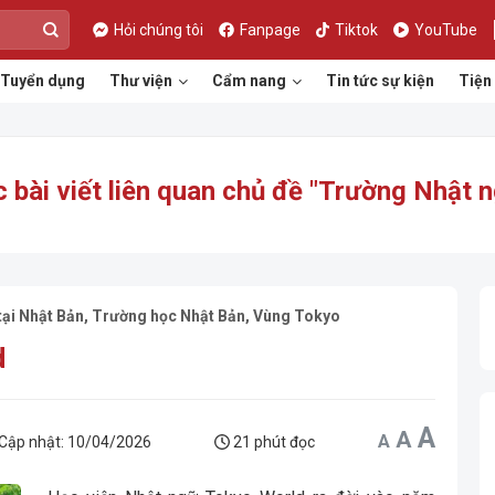
Hỏi chúng tôi
Fanpage
Tiktok
YouTube
Tuyển dụng
Thư viện
Cẩm nang
Tin tức sự kiện
Tiện 
 bài viết liên quan chủ đề "
Trường Nhật 
tại Nhật Bản
,
Trường học Nhật Bản
,
Vùng Tokyo
d
Incr
A
Reset
Decrease
A
A
font
font
font
Cập nhật:
10/04/2026
21 phút đọc
size.
size.
size.