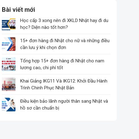
Bài viết mới
Học cấp 3 xong nên đi XKLD Nhật hay đi du
học? Diện nào tốt hơn?
Không
có
15+ đơn hàng đi Nhật cho nữ và những điều
bình
cần lưu ý khi chọn đơn
Không
luận
ở
có
Tổng hợp 15+ đơn hàng đi Nhật cho nam
Học
bình
lương cao, chi phí tốt
Không
cấp
luận
ở
có
Khai Giảng IKG11 Và IKG12: Khởi Đầu Hành
3
15+
bình
Trình Chinh Phục Nhật Bản
xong
Không
đơn
luận
nên
ở
có
Điều kiện bảo lãnh người thân sang Nhật và
hàng
đi
Tổng
bình
hồ sơ cần chuẩn bị
đi
XKLD
Không
hợp
luận
Nhật
Nhật
ở
có
15+
cho
hay
Khai
bình
đơn
nữ
đi
Giảng
luận
hàng
và
du