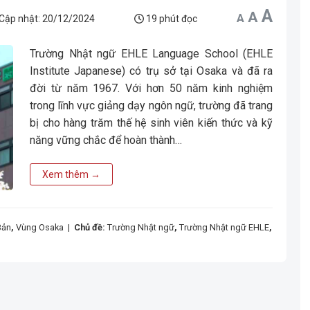
Incr
A
Reset
Decrease
A
A
font
font
font
Cập nhật:
20/12/2024
19 phút đọc
size.
size.
size.
Trường Nhật ngữ EHLE Language School (EHLE
Institute Japanese) có trụ sở tại Osaka và đã ra
đời từ năm 1967. Với hơn 50 năm kinh nghiệm
trong lĩnh vực giảng dạy ngôn ngữ, trường đã trang
bị cho hàng trăm thế hệ sinh viên kiến thức và kỹ
năng vững chắc để hoàn thành…
Xem thêm
→
Bản
,
Vùng Osaka
|
Chủ đề:
Trường Nhật ngữ
,
Trường Nhật ngữ EHLE
,