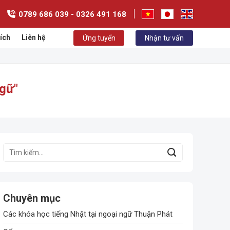
0789 686 039 - 0326 491 168
ích
Liên hệ
Ứng tuyển
Nhận tư vấn
ngữ
"
Chuyên mục
ease
Các khóa học tiếng Nhật tại ngoại ngữ Thuận Phát