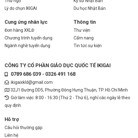
Thư ngỏ
Kỹ sư Nhật Bản
Lý do chọn IKIGAI
Du học Nhật Bản
Cung ứng nhân lực
Thông tin
Đơn hàng XKLĐ
Thư viện
Chương trình tuyển dụng
Cẩm nang
Ngành nghề tuyển dụng
Tin tức sự kiện
CÔNG TY CỔ PHẦN GIÁO DỤC QUỐC TẾ IKIGAI
0789 686 039 - 0326 491 168
ikigaixkld@gmail.com
32J1 Đường DD5, Phường Đông Hưng Thuận, TP. Hồ Chí Minh
Giờ làm việc: 8:00 - 16:30 (Thứ 2 - Thứ 6), nghỉ các ngày lễ theo
quy định
Hỗ trợ
Câu hỏi thường gặp
Liên hệ