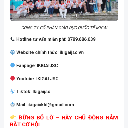
CÔNG TY CỔ PHẦN GIÁO DỤC QUỐC TẾ IKIGAI
Hotline tư vấn miễn phí: 0789.686.039
Website chính thức:
ikigaijsc.vn
Fanpage
:
IKIGAIJSC
Youtube
:
IKIGAI JSC
Tiktok
:
Ikigaijsc
Mail
:
ikigaixkld@gmail.com
ĐỪNG BỎ LỠ – HÃY CHỦ ĐỘNG NẮM
BẮT CƠ HỘI