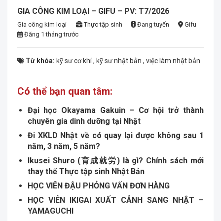
GIA CÔNG KIM LOẠI – GIFU – PV: T7/2026
Gia công kim loại
Thực tập sinh
Đang tuyển
Gifu
Đăng 1 tháng trước
Từ khóa:
kỹ sư cơ khí
,
kỹ sư nhật bản
,
việc làm nhật bản
Có thể bạn quan tâm:
Đại học Okayama Gakuin – Cơ hội trở thành
chuyên gia dinh dưỡng tại Nhật
Đi XKLD Nhật về có quay lại được không sau 1
năm, 3 năm, 5 năm?
Ikusei Shuro (育成就労) là gì? Chính sách mới
thay thế Thực tập sinh Nhật Bản
HỌC VIÊN ĐẬU PHỎNG VẤN ĐƠN HÀNG
HỌC VIÊN IKIGAI XUẤT CẢNH SANG NHẬT –
YAMAGUCHI