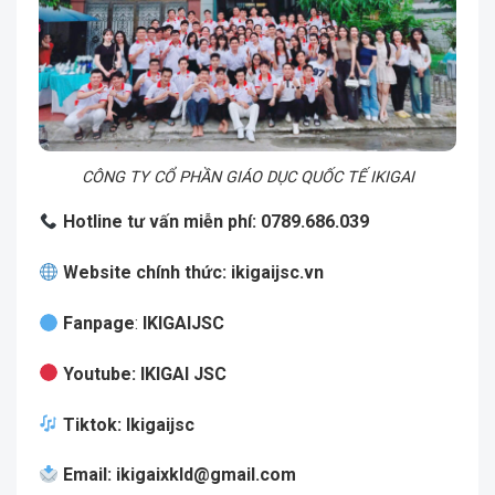
CÔNG TY CỔ PHẦN GIÁO DỤC QUỐC TẾ IKIGAI
Hotline tư vấn miễn phí: 0789.686.039
Website chính thức:
ikigaijsc.vn
Fanpage
:
IKIGAIJSC
Youtube
:
IKIGAI JSC
Tiktok
:
Ikigaijsc
Email
:
ikigaixkld@gmail.com