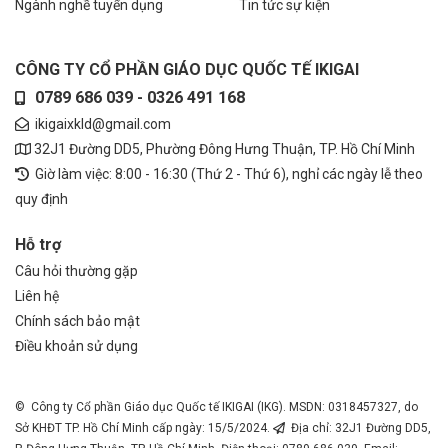
Ngành nghề tuyển dụng
Tin tức sự kiện
CÔNG TY CỔ PHẦN GIÁO DỤC QUỐC TẾ IKIGAI
0789 686 039 - 0326 491 168
ikigaixkld@gmail.com
32J1 Đường DD5, Phường Đông Hưng Thuận, TP. Hồ Chí Minh
Giờ làm việc: 8:00 - 16:30 (Thứ 2 - Thứ 6), nghỉ các ngày lễ theo
quy định
Hỗ trợ
Câu hỏi thường gặp
Liên hệ
Chính sách bảo mật
Điều khoản sử dụng
© Công ty Cổ phần Giáo dục Quốc tế IKIGAI (IKG). MSDN: 0318457327, do
Sở KHĐT TP. Hồ Chí Minh cấp ngày: 15/5/2024.
Địa chỉ: 32J1 Đường DD5,