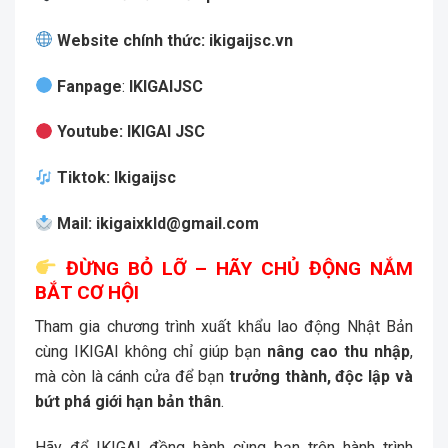
Website chính thức:
ikigaijsc.vn
Fanpage
:
IKIGAIJSC
Youtube
:
IKIGAI JSC
Tiktok
:
Ikigaijsc
Mail
:
ikigaixkld@gmail.com
ĐỪNG BỎ LỠ – HÃY CHỦ ĐỘNG NẮM
BẮT CƠ HỘI
Tham gia chương trình xuất khẩu lao động Nhật Bản
cùng IKIGAI không chỉ giúp bạn
nâng cao thu nhập
,
mà còn là cánh cửa để bạn
trưởng thành, độc lập và
bứt phá giới hạn bản thân
.
Hãy để IKIGAI đồng hành cùng bạn trên hành trình