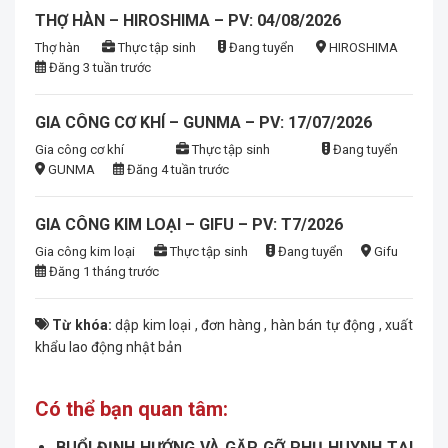
THỢ HÀN – HIROSHIMA – PV: 04/08/2026
Thợ hàn
Thực tập sinh
Đang tuyển
HIROSHIMA
Đăng 3 tuần trước
GIA CÔNG CƠ KHÍ – GUNMA – PV: 17/07/2026
Gia công cơ khí
Thực tập sinh
Đang tuyển
GUNMA
Đăng 4 tuần trước
GIA CÔNG KIM LOẠI – GIFU – PV: T7/2026
Gia công kim loại
Thực tập sinh
Đang tuyển
Gifu
Đăng 1 tháng trước
Từ khóa:
dập kim loại
,
đơn hàng
,
hàn bán tự động
,
xuất
khẩu lao động nhật bản
Có thể bạn quan tâm:
BUỔI ĐỊNH HƯỚNG VÀ GẶP GỠ PHỤ HUYNH TẠI