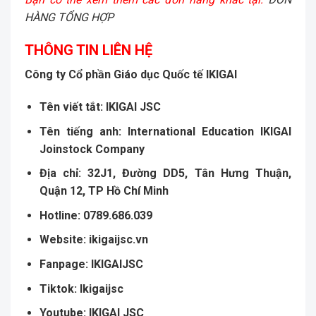
HÀNG TỔNG HỢP
THÔNG TIN LIÊN HỆ
Công ty Cổ phần Giáo dục Quốc tế IKIGAI
Tên vi
ế
t t
ắ
t:
IKIGAI JSC
Tên ti
ế
ng anh:
International Education IKIGAI
Joinstock Company
Đ
ị
a ch
ỉ
: 32J1, Đ
ườ
ng DD5, Tân H
ư
ng Thu
ậ
n,
Qu
ậ
n 12, TP H
ồ
Chí Minh
Hotline: 0789.686.039
Website:
ikigaijsc.vn
Fanpage:
IKIGAIJSC
Tiktok:
Ikigaijsc
Youtube:
IKIGAI JSC