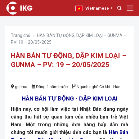
Bỏ
Vietnamese
▼
qua
nội
dung
Trang chủ
»
HÀN BÁN TỰ ĐỘNG, DẬP KIM LOẠI – GUNMA –
PV: 19 – 20/05/2025
HÀN BÁN TỰ ĐỘNG, DẬP KIM LOẠI –
GUNMA – PV: 19 – 20/05/2025
gunma
Đăng 1 năm trước
Ngành nghề
Cơ khí - Hàn
HÀN BÁN TỰ ĐỘNG - DẬP KIM LOẠI
Hiện nay, cơ hội làm việc tại Nhật Bản đang ngày
càng thu hút sự quan tâm của nhiều bạn trẻ Việt
Nam. Một trong những đơn hàng hấp dẫn mà
chúng tôi muốn giới thiệu đến các bạn là
Hàn Bán