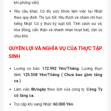
khi phỏng vấn).
Yêu cầu khác: Có đủ sức khỏe làm việc tại Nhật
theo quy định. Thị lực tốt. Yêu thích và chăm chỉ học
tiếng Nhật. Có ý thức kỷ luật tốt. Tính cách vui vẻ,
hòa đồng, cẩn thận và nhanh nhẹn hoạt bát, cần cù
chịu khó.
QUYỀN LỢI VÀ NGHĨA VỤ CỦA THỰC TẬP
SINH
Lương cơ bản:
172.
992 Yên/Tháng.
Lương thực
lãnh:
125.558 Yên/Tháng
( Chưa bao gồm tăng
ca )
Làm việc
8h/ngày
theo lịch của công ty.
Công Ty
có tăng ca.
Trợ cấp khi sang Nhật:
60.
000 Yên