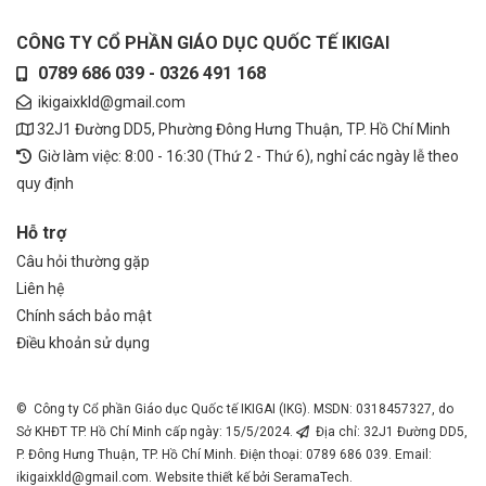
CÔNG TY CỔ PHẦN GIÁO DỤC QUỐC TẾ IKIGAI
0789 686 039 - 0326 491 168
ikigaixkld@gmail.com
32J1 Đường DD5, Phường Đông Hưng Thuận, TP. Hồ Chí Minh
Giờ làm việc: 8:00 - 16:30 (Thứ 2 - Thứ 6), nghỉ các ngày lễ theo
quy định
Hỗ trợ
Câu hỏi thường gặp
Liên hệ
Chính sách bảo mật
Điều khoản sử dụng
© Công ty Cổ phần Giáo dục Quốc tế IKIGAI (IKG). MSDN: 0318457327, do
Sở KHĐT TP. Hồ Chí Minh cấp ngày: 15/5/2024.
Địa chỉ: 32J1 Đường DD5,
P. Đông Hưng Thuận, TP. Hồ Chí Minh. Điện thoại: 0789 686 039. Email:
ikigaixkld@gmail.com
. Website thiết kế bởi SeramaTech.