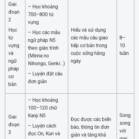
Giai
– Học khoảng
đoạn
700–800 từ
2
vựng
Học
Hiểu và sử dụng
– Học các mẫu
từ
các mẫu câu giao
8–
ngữ pháp N5
vựng
tiếp cơ bản trong
10
theo giáo trình
và
cuộc sống hằng
tuần
(Minna no
ngữ
ngày
Nihongo, Genki…)
pháp
– Luyện đặt câu
cơ
đơn giản
bản
– Học khoảng
100–120 chữ
Song
Kanji N5
Giai
Đọc được các biển
song
đoạn
– Luyện cách
báo, thông tin đơn
với
3
đọc On, Kun và
giản và tăng khả
giai