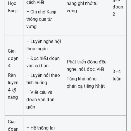
cách viết
Học
năng ghi nhớ từ
đoạn
Kanji
vựng
– Ghi nhớ Kanji
2
thông qua từ
vựng
– Luyện nghe hội
thoại ngắn
Giai
đoạn
– Đọc hiểu đoạn
Phát triển đồng đều
4
văn cơ bản
nghe, nói, đọc, viết
3–4
Rèn
– Luyện nói theo
Tăng khả năng
tuần
luyện
tình huống
phản xạ tiếng Nhật
4 kỹ
– Viết câu và
năng
đoạn văn đơn
giản
Giai
– Hệ thống lại
đoạn