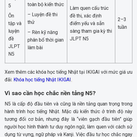
toàn bộ kiến thức
5
Làm quen cấu trúc
– Luyện đề thi
Ôn
đề thi, xác định
2–3
thử
tập và
điểm yếu và sẵn
tuần
luyện
sàng tham gia kỳ thi
– Rèn kỹ năng
đề
JLPT N5
phân bổ thời gian
JLPT
làm bài
N5
Xem thêm các khóa học tiếng Nhật tại IKIGAI với mức giá ưu
đãi:
Khóa học tiếng Nhật IKIGAI
.
Vì sao cần học chắc nền tảng N5?
N5 là cấp độ đầu tiên và cũng là nền tảng quan trọng trong
hành trình học tiếng Nhật. Mặc dù kiến thức ở trình độ này
tương đối cơ bản, nhưng đây là “viên gạch đầu tiên” giúp
người học hình thành tư duy ngôn ngữ, làm quen với cách sử
dụng từ vựng, ngữ pháp và Kanji. Việc đầu tư học chắc ngay