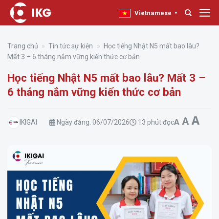
Bỏ
Vietnamese
▼
qua
nội
dung
Trang chủ
»
Tin tức sự kiện
»
Học tiếng Nhật N5 mất bao lâu?
Mất 3 – 6 tháng nắm vững kiến thức cơ bản
Học tiếng Nhật N5 mất bao lâu? Mất 3 –
6 tháng nắm vững kiến thức cơ bản
Inc
A
Reset 
Decrease f
A
A
IKIGAI
Ngày đăng:
06/07/2026
13 phút đọc