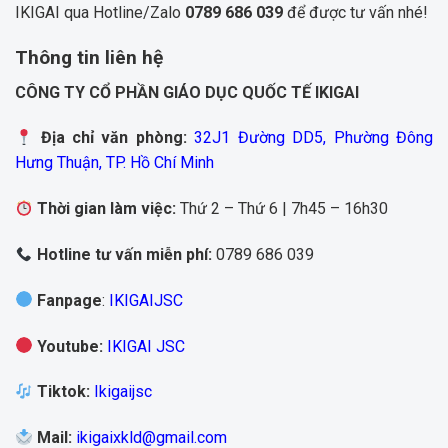
IKIGAI qua Hotline/Zalo
0789 686 039
để được tư vấn nhé!
Thông tin liên hệ
CÔNG TY CỔ PHẦN GIÁO DỤC QUỐC TẾ IKIGAI
Địa chỉ văn phòng:
32J1 Đường DD5, Phường Đông
Hưng Thuận, TP. Hồ Chí Minh
Thời gian làm việc:
Thứ 2 – Thứ 6 | 7h45 – 16h30
Hotline tư vấn miễn phí:
0789 686 039
Fanpage
:
IKIGAIJSC
Youtube
:
IKIGAI JSC
Tiktok
:
Ikigaijsc
Mail
:
ikigaixkld@gmail.com