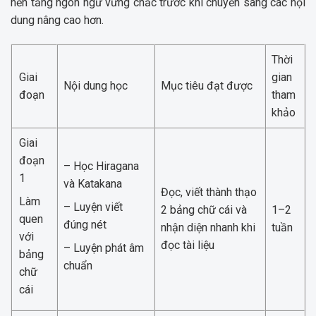
nền tảng ngôn ngữ vững chắc trước khi chuyển sang các nội
dung nâng cao hơn.
Thời
Giai
gian
Nội dung học
Mục tiêu đạt được
đoạn
tham
khảo
Giai
đoạn
– Học Hiragana
1
và Katakana
Đọc, viết thành thạo
Làm
– Luyện viết
2 bảng chữ cái và
1–2
quen
đúng nét
nhận diện nhanh khi
tuần
với
đọc tài liệu
– Luyện phát âm
bảng
chuẩn
chữ
cái