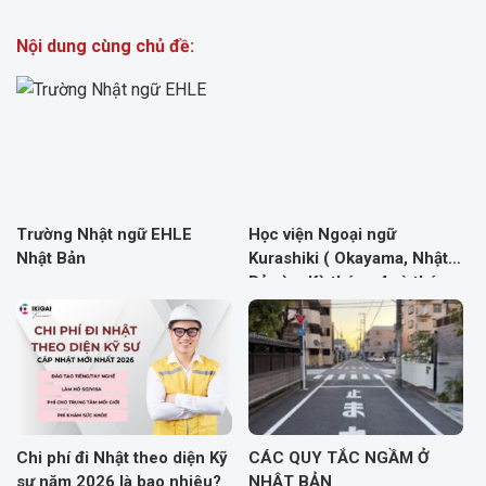
Nội dung cùng chủ đề:
Trường Nhật ngữ EHLE
Học viện Ngoại ngữ
Nhật Bản
Kurashiki ( Okayama, Nhật
Bản ) – Kỳ tháng 4 và tháng
10
Chi phí đi Nhật theo diện Kỹ
CÁC QUY TẮC NGẦM Ở
sư năm 2026 là bao nhiêu?
NHẬT BẢN