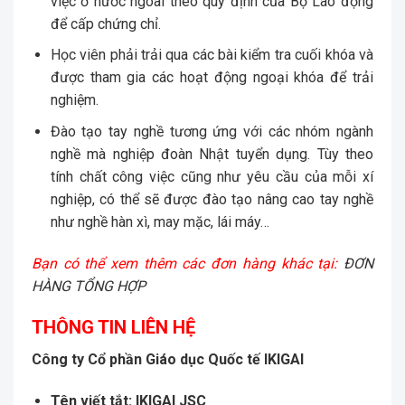
việc ở nước ngoài theo quy định của Bộ Lao động
để cấp chứng chỉ.
Học viên phải trải qua các bài kiểm tra cuối khóa và
được tham gia các hoạt động ngoại khóa để trải
nghiệm.
Đào tạo tay nghề tương ứng với các nhóm ngành
nghề mà nghiệp đoàn Nhật tuyển dụng. Tùy theo
tính chất công việc cũng như yêu cầu của mỗi xí
nghiệp, có thể sẽ được đào tạo nâng cao tay nghề
như nghề hàn xì, may mặc, lái máy…
Bạn có thể xem thêm các đơn hàng khác tại:
ĐƠN
HÀNG TỔNG HỢP
THÔNG TIN LIÊN HỆ
Công ty Cổ phần Giáo dục Quốc tế IKIGAI
Tên vi
ế
t t
ắ
t:
IKIGAI JSC