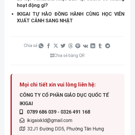
hoạt động gì?
IKIGAI TỰ HÀO ĐỒNG HÀNH CÙNG HỌC VIÊN
XUẤT CẢNH SANG NHẬT
Chia sẻ
Chia sẻ bằng QR
Mọi chi tiết xin vui lòng liên hệ:
CÔNG TY CỔ PHẦN GIÁO DỤC QUỐC TẾ
IKIGAI
0789 686 039 - 0326 491 168
ikigaixkld@gmail.com
32J1 Đường DD5, Phường Tân Hưng