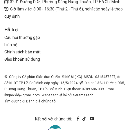
32J1 Đường DD5, Phường Đông Hưng Thuận, TP. Hồ Chí Minh
Giờ làm việc: 8:00 - 16:30 (Thứ 2 - Thứ 6), nghỉ các ngày lễ theo
quy định
Hỗ trợ
Câu hỏi thường gặp
Liên hệ
Chính sách bảo mật
Điều khoản sử dụng
© Công ty Cổ phần Giáo dục Quốc tế IKIGAI (IKG). MSDN: 0318457327, do
Sở KHĐT TP. Hồ Chí Minh cấp ngày: 15/5/2024.
Địa chỉ: 32J1 Đường DD5,
P. Đông Hưng Thuận, TP. Hồ Chí Minh. Điện thoại: 0789 686 039. Email:
ikigaixkld@gmail.com
. Website thiết kế bởi SeramaTech.
Tìm đường đi
Đánh giá chúng tôi
Kết nối với chúng tôi: