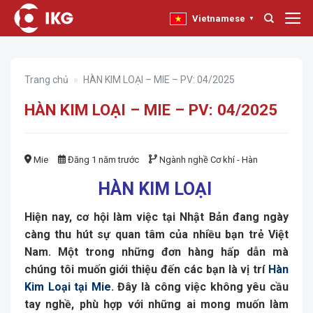
Bỏ
Vietnamese
▼
qua
nội
dung
Trang chủ
»
HÀN KIM LOẠI – MIE – PV: 04/2025
HÀN KIM LOẠI – MIE – PV: 04/2025
Mie
Đăng 1 năm trước
Ngành nghề
Cơ khí - Hàn
HÀN KIM LOẠI
Hiện nay, cơ hội làm việc tại Nhật Bản đang ngày
càng thu hút sự quan tâm của nhiều bạn trẻ Việt
Nam. Một trong những đơn hàng hấp dẫn mà
chúng tôi muốn giới thiệu đến các bạn là vị trí
Hàn
Kim Loại tại Mie
. Đây là công việc không yêu cầu
tay nghề, phù hợp với những ai mong muốn làm