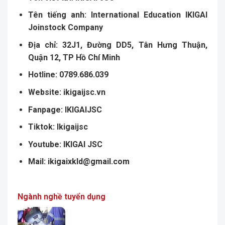
Tên ti
ế
ng anh:
International Education IKIGAI
Joinstock Company
Đ
ị
a ch
ỉ
: 32J1, Đ
ườ
ng DD5, Tân H
ư
ng Thu
ậ
n,
Qu
ậ
n 12, TP H
ồ
Chí Minh
Hotline: 0789.686.039
Website:
ikigaijsc.vn
Fanpage:
IKIGAIJSC
Tiktok:
Ikigaijsc
Youtube:
IKIGAI JSC
Mail:
ikigaixkld@gmail.com
Ngành nghề tuyển dụng