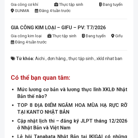
Gia công cơ khí
Thực tập sinh
Đang tuyển
GUNMA
Đăng 4 tuần trước
GIA CÔNG KIM LOẠI – GIFU – PV: T7/2026
Gia công kim loại
Thực tập sinh
Đang tuyển
Gifu
Đăng 4 tuần trước
Từ khóa:
Aichi
,
đơn hàng
,
thực tập sinh
,
xkld nhat ban
Có thể bạn quan tâm:
Mức lương cơ bản và lương thực lĩnh XKLĐ Nhật
Bản thế nào?
TOP 8 ĐỊA ĐIỂM NGẮM HOA MÙA HẠ RỰC RỠ
TẠI KANTO NHẬT BẢN
Cập nhật lịch thi – đăng ký JLPT tháng 12/2026
ở Nhật Bản và Việt Nam
Lễ hội Tanabata Nhật Bản tại IKIGAI có những